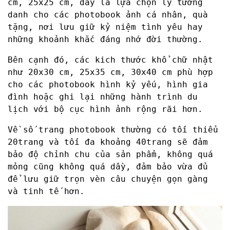
cm, 25x25 cm, đây là lựa chọn lý tưởng
danh cho các photobook ảnh cá nhân, quà
tặng, nơi lưu giữ kỷ niệm tình yêu hay
những khoảnh khắc đáng nhớ đời thường.
Bên cạnh đó, các kich thước khổ chữ nhật
như 20x30 cm, 25x35 cm, 30x40 cm phù hợp
cho các photobook hình kỷ yếu, hình gia
đình hoặc ghi lại những hành trình du
lịch với bộ cục hình ảnh rộng rãi hơn.
Về số trang photobook thường có tối thiểu
20trang và tối đa khoảng 40trang sẽ đảm
bảo độ chỉnh chu của sản phẩm, không quá
mỏng cũng không quá dầy, đảm bảo vừa đủ
để lưu giữ trọn vèn câu chuyện gọn gàng
và tinh tế hơn.