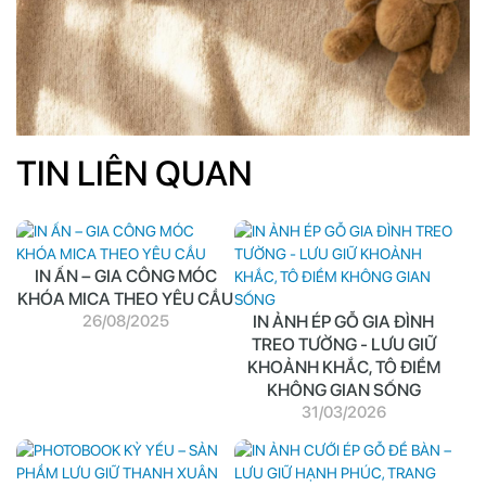
TIN LIÊN QUAN
IN ẤN – GIA CÔNG MÓC
KHÓA MICA THEO YÊU CẦU
26/08/2025
IN ẢNH ÉP GỖ GIA ĐÌNH
TREO TƯỜNG - LƯU GIỮ
KHOẢNH KHẮC, TÔ ĐIỂM
KHÔNG GIAN SỐNG
31/03/2026