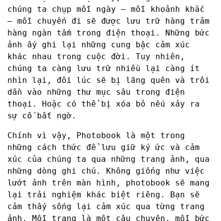
chúng ta chụp mỗi ngày – mỗi khoảnh khắc
– mỗi chuyến đi sẽ được lưu trữ hàng trăm
hàng ngàn tấm trong điện thoại. Những bức
ảnh ấy ghi lại những cung bậc cảm xúc
khác nhau trong cuộc đời. Tuy nhiên,
chúng ta càng lưu trữ nhiều lại càng ít
nhìn lại, đôi lúc sẽ bị lãng quên và trôi
dần vào những thư mục sâu trong điện
thoại. Hoặc có thể bị xóa bỏ nếu xảy ra
sự cố bất ngờ.
Chính vì vậy, Photobook là một trong
những cách thức để lưu giữ ký ức và cảm
xúc của chúng ta qua những trang ảnh, qua
những dòng ghi chú. Không giống như việc
lướt ảnh trên màn hình, photobook sẽ mang
lại trải nghiệm khác biệt riêng. Bạn sẽ
cảm thấy sống lại cảm xúc qua từng trang
ảnh. Mỗi trang là một câu chuyện, mỗi bức