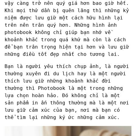
vậy càng trở nên quý giá hơn bao giờ hết.
Khi mọi thứ dần bị quên lãng thì những kỷ
niệm được lưu giữ một cách hữu hình lại
trên nên trân quý hơn. Những hình ảnh
photobook không chỉ giúp bạn nhớ về
khoảnh khắc trong quá khứ mà còn là cách
để bạn trân trọng hiện tại hơn và lưu giữ
những điều tốt đẹp nhất cho tương lai.
Bạn là người yêu thích chụp ảnh, là người
thường xuyên đi du lịch hay là một người
thích lưu giữ những khoảnh khắc đời
thường thì Photobook là một trong những
lựa chọn hoàn hảo. Đó không chỉ là một
sản phẩm in ấn thông thường mà là một nơi
lưu giữ cảm xúc của bạn, nơi mà bạn có
thể tìm lại những ký ức những cảm xúc.