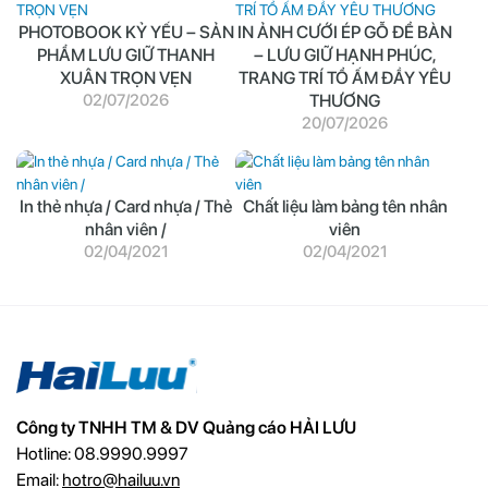
PHOTOBOOK KỶ YẾU – SẢN
IN ẢNH CƯỚI ÉP GỖ ĐỂ BÀN
PHẨM LƯU GIỮ THANH
– LƯU GIỮ HẠNH PHÚC,
XUÂN TRỌN VẸN
TRANG TRÍ TỔ ẤM ĐẦY YÊU
02/07/2026
THƯƠNG
20/07/2026
In thẻ nhựa / Card nhựa / Thẻ
Chất liệu làm bảng tên nhân
nhân viên /
viên
02/04/2021
02/04/2021
Công ty TNHH TM & DV Quảng cáo HẢI LƯU
Hotline: 08.9990.9997
Email:
hotro@hailuu.vn