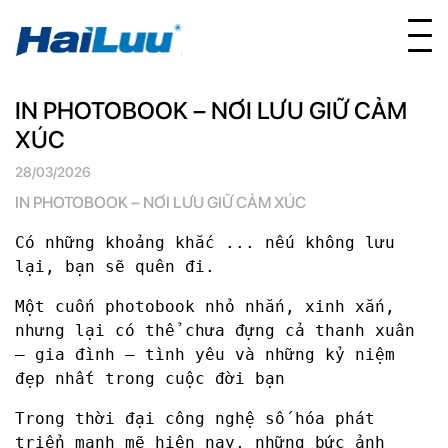
IN PHOTOBOOK – NƠI LƯU GIỮ CẢM
XÚC
28/03/2026
IN PHOTOBOOK – NƠI LƯU GIỮ CẢM XÚC
Có những khoảng khắc ... nếu không lưu
lại, bạn sẽ quên đi.
Một cuốn photobook nhỏ nhắn, xinh xắn,
nhưng lại có thể chưa đựng cả thanh xuân
– gia đình – tình yêu và những kỷ niệm
đẹp nhất trong cuộc đời bạn
Trong thời đại công nghệ số hóa phát
triển mạnh mẽ hiện nay, những bức ảnh