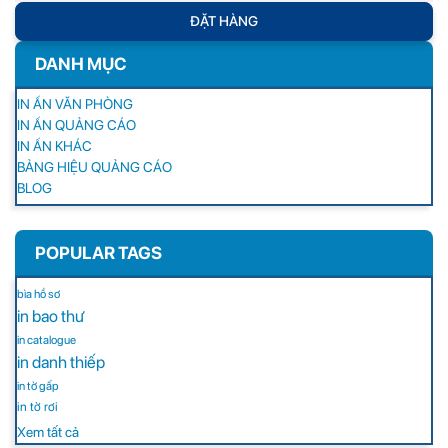
ĐẶT HÀNG
DANH MỤC
IN ẤN VĂN PHÒNG
IN ẤN QUẢNG CÁO
IN ẤN KHÁC
BẢNG HIỆU QUẢNG CÁO
BLOG
POPULAR TAGS
bìa hồ sơ
in bao thư
in catalogue
in danh thiếp
in tờ gấp
in tờ rơi
Xem tất cả