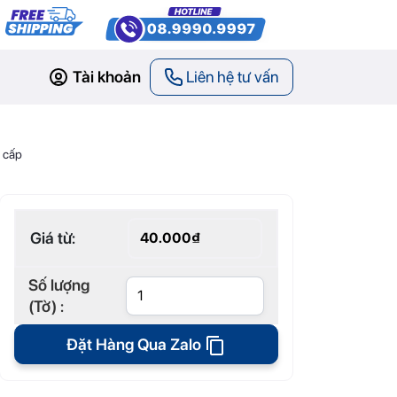
Tài khoản
Liên hệ tư vấn
o cấp
Giá từ:
40.000₫
Số lượng
(Tờ) :
Đặt Hàng Qua Zalo