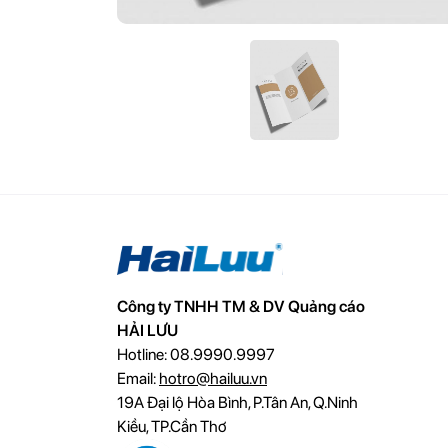
Công ty TNHH TM & DV Quảng cáo
HẢI LƯU
Hotline: 08.9990.9997
Email:
hotro@hailuu.vn
19A Đại lộ Hòa Bình, P.Tân An, Q.Ninh
Kiều, TP.Cần Thơ