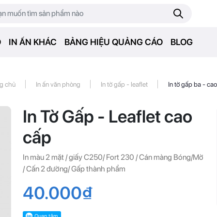
O
IN ẤN KHÁC
BẢNG HIỆU QUẢNG CÁO
BLOG
|
|
|
ng chủ
In ấn văn phòng
In tờ gấp - leaflet
In tờ gấp ba - ca
In Tờ Gấp - Leaflet cao
cấp
In màu 2 mặt / giấy C250/ Fort 230 / Cán màng Bóng/Mờ
/ Cấn 2 đường/ Gấp thành phẩm
40.000₫