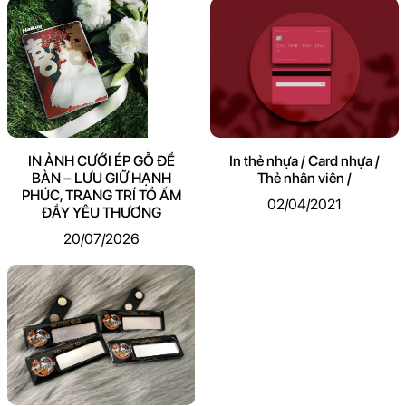
IN ẢNH CƯỚI ÉP GỖ ĐỂ
In thẻ nhựa / Card nhựa /
BÀN – LƯU GIỮ HẠNH
Thẻ nhân viên /
PHÚC, TRANG TRÍ TỔ ẤM
02/04/2021
ĐẦY YÊU THƯƠNG
20/07/2026