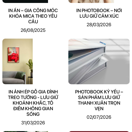
IN ẤN – GIA CÔNG MÓC
IN PHOTOBOOK – NƠI
KHÓA MICA THEO YÊU
LƯU GIỮ CẢM XÚC
CẦU
28/03/2026
26/08/2025
IN ẢNH ÉP GỖ GIA ĐÌNH
PHOTOBOOK KỶ YẾU –
TREO TƯỜNG - LƯU GIỮ
SẢN PHẨM LƯU GIỮ
KHOẢNH KHẮC, TÔ
THANH XUÂN TRỌN
ĐIỂM KHÔNG GIAN
VẸN
SỐNG
02/07/2026
31/03/2026