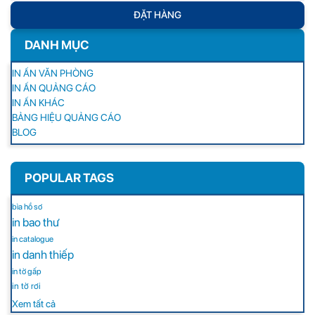
ĐẶT HÀNG
DANH MỤC
IN ẤN VĂN PHÒNG
IN ẤN QUẢNG CÁO
IN ẤN KHÁC
BẢNG HIỆU QUẢNG CÁO
BLOG
POPULAR TAGS
bìa hồ sơ
in bao thư
in catalogue
in danh thiếp
in tờ gấp
in tờ rơi
Xem tất cả