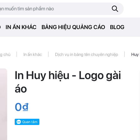
O
IN ẤN KHÁC
BẢNG HIỆU QUẢNG CÁO
BLOG
|
|
|
ng chủ
In ấn khác
Dịch vụ in bảng tên chuyên nghiệp
Huy 
In Huy hiệu - Logo gài
áo
0₫