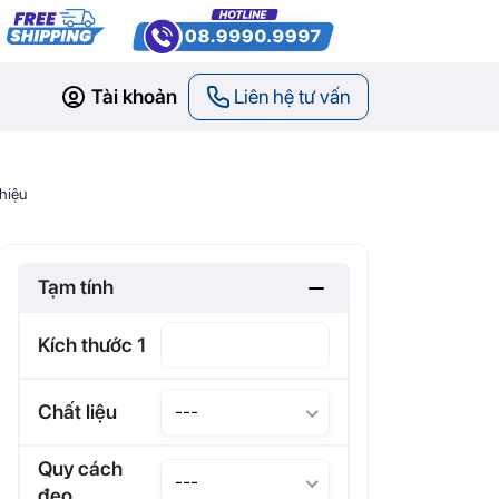
Tài khoản
Liên hệ tư vấn
hiệu
Tạm tính
Kích thước 1
Chất liệu
---
Quy cách
---
đeo