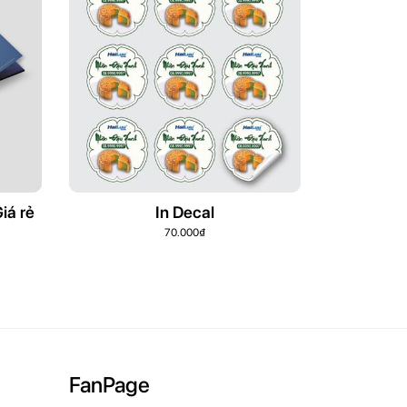
iá rẻ
In Decal
FanPage