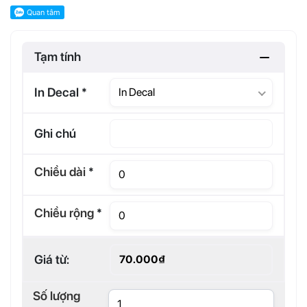
Tạm tính
In Decal
*
In Decal
Ghi chú
Chiều dài
*
Chiều rộng
*
Giá từ:
70.000₫
Số lượng