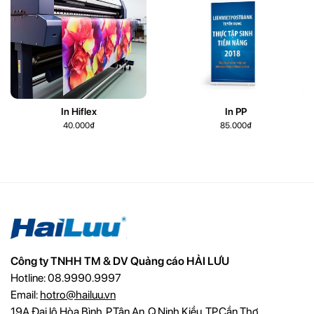
In Hiflex
In PP
Công ty TNHH TM & DV Quảng cáo HẢI LƯU
Hotline: 08.9990.9997
Email:
hotro@hailuu.vn
19A Đại lộ Hòa Bình, P.Tân An, Q.Ninh Kiều, TP.Cần Thơ