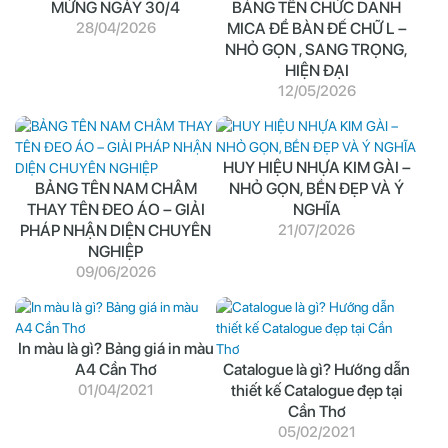
MỪNG NGÀY 30/4
BẢNG TÊN CHỨC DANH
28/04/2026
MICA ĐỂ BÀN ĐẾ CHỮ L –
NHỎ GỌN , SANG TRỌNG,
HIỆN ĐẠI
12/05/2026
HUY HIỆU NHỰA KIM GÀI –
BẢNG TÊN NAM CHÂM
NHỎ GỌN, BỀN ĐẸP VÀ Ý
THAY TÊN ĐEO ÁO – GIẢI
NGHĨA
PHÁP NHẬN DIỆN CHUYÊN
21/07/2026
NGHIỆP
09/06/2026
In màu là gì? Bảng giá in màu
A4 Cần Thơ
Catalogue là gì? Hướng dẫn
01/04/2021
thiết kế Catalogue đẹp tại
Cần Thơ
05/02/2021