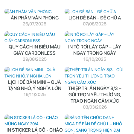
ẤN PHẨM VĂN PHÒNG
LỊCH ĐỂ BÀN - ĐẾ CHỮ A
26/07/2025
07/08/2025
QUY CÁCH IN BIỂU MẪU
IN TỜ RƠI LẤY GẤP – LẤY
GIẤY CARBONLESS
NGAY TRONG NGÀY
29/08/2025
16/10/2025
LỊCH ĐỂ BÀN MINI – QUÀ
TẶNG NHỎ, Ý NGHĨA LỚN
THIỆP TRI ẤN NGÀY 8/3 –
19/11/2025
GỬI TRỌN YÊU THƯƠNG,
TRAO NGÀN CẢM XÚC
03/03/2026
IN STICKER LÁ CỜ - CHÀO