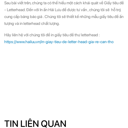
Sau bài viết trên, chúng ta có thể hiểu một cách khái quát về Giấy tiêu đề
- Letterhead. Đến với In ấn Hải Lưu để được tư vấn , chúng tôi sẽ hỗ trợ,
cung cấp bảng báo giá . Chúng tôi sẽ thiết kế những mẫu giấy tiêu đề ấn
tượng và in letterhead chất lượng.
Hãy liên hệ với chúng tôi để in giấy tiêu đề thư letterhead :
https://www.hailuu.vn/in-giay-tieu-de-letter-head-gia-re-can-tho
TIN LIÊN QUAN