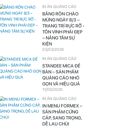
IN ẤN QUẢNG CÁO
BĂNG RÔN CHÀO
MỪNG NGÀY 8/3 –
TRANG TRÍ RỰC RỠ -
TÔN VINH PHÁI ĐẸP
– NÂNG TẦM SỰ
KIỆN
03/03/2026
IN ẤN QUẢNG CÁO
STANDEE MICA ĐỂ
BÀN – SẢN PHẨM
QUẢNG CÁO NHỎ
GỌN VÀ HIỆU QUẢ
11/05/2026
IN ẤN QUẢNG CÁO
IN MENU FORMEX –
SẢN PHẨM CỨNG
CÁP, SANG TRỌNG,
DỄ LAU CHÙI