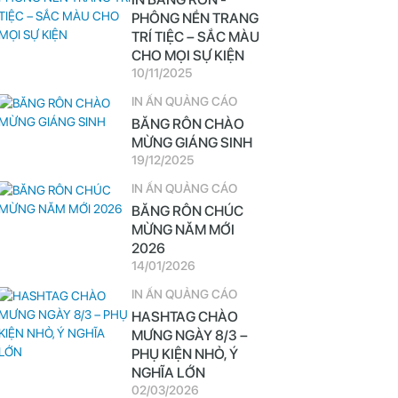
PHÔNG NỀN TRANG
TRÍ TIỆC – SẮC MÀU
CHO MỌI SỰ KIỆN
10/11/2025
IN ẤN QUẢNG CÁO
BĂNG RÔN CHÀO
MỪNG GIÁNG SINH
19/12/2025
IN ẤN QUẢNG CÁO
BĂNG RÔN CHÚC
MỪNG NĂM MỚI
2026
14/01/2026
IN ẤN QUẢNG CÁO
HASHTAG CHÀO
MƯNG NGÀY 8/3 –
PHỤ KIỆN NHỎ, Ý
NGHĨA LỚN
02/03/2026