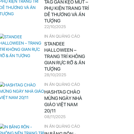
TAG GẮN KẸO MÚT –
PHỤ KIỆN TRANG TRÍ
DỄ THƯƠNG VÀ ẤN
TƯỢNG
22/10/2025
IN ẤN QUẢNG CÁO
STANDEE
HALLOWEEN –
TRANG TRÍ KHÔNG
GIAN RỰC RỠ & ẤN
TƯỢNG
28/10/2025
IN ẤN QUẢNG CÁO
HASHTAG CHÀO
MỪNG NGÀY NHÀ
GIÁO VIỆT NAM
20/11
08/11/2025
IN ẤN QUẢNG CÁO
IN BĂNG RÔN -