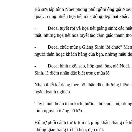
Bộ sưa tập hình Noel phong phú: gồm ông già Noel, n
quà… cùng nhiều họa tiết mùa đông đẹp măt khác.
- Decal tuyết rơi và họa tiết giáng sinh: các mẫu
thật, những họa tiết hoa tuyết tạo cảm giác thanh th
- Decal chúc mừng Giáng Sinh: lời chúc” Merry C
người thân hoặc khách hàng của bạn, những mẫu dec
- Decal hình ngôi sao, hộp quà, ông già Noel… là
Sinh, là điểm nhấn đặc biệt trong mùa lễ.
Nhận thiết kế riêng theo bộ nhận diện thương hiệu:
hoặc doanh nghiệp.
Tùy chỉnh hoàn toàn kích thước – bố cục – nội dung
kính nguyên mảng cỡ lớn.
Hỗ trợ phối cảnh trước khi in, giúp khách hàng dễ 
không gian trang trí hài hòa, đẹp măt.