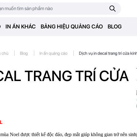
O
IN ẤN KHÁC
BẢNG HIỆU QUẢNG CÁO
BLOG
|
|
|
g chủ
Blog
In ấn quảng cáo
Dịch vụ in decal trang trí cửa kín
CAL TRANG TRÍ CỬA
L
 mùa Noel được thiết kế độc đáo, đẹp mắt giúp không gian trở nên sinh