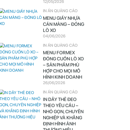
12/05/2026
IN ẤN QUẢNG CÁO
MENU GIẤY NHỰA
CÁN MÀNG – ĐÓNG
LÒ XO
04/06/2026
IN ẤN QUẢNG CÁO
MENU FORMEX
ĐÓNG CUỐN LÒ XO
– SẢN PHẨM PHÙ
HỢP CHO MỌI MÔ
HÌNH KINH DOANH
26/06/2026
IN ẤN QUẢNG CÁO
IN DÂY THẺ ĐEO
THEO YÊU CẦU –
NHỎ GỌN, CHUYÊN
NGHIỆP VÀ KHẲNG
ĐỊNH HÌNH ẢNH
THƯƠNG HIỆU