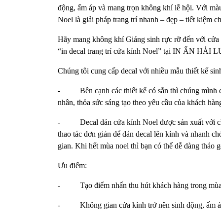
động, ấm áp và mang trọn không khí lễ hội. Với màu 
Noel là giải pháp trang trí nhanh – đẹp – tiết kiệm 
Hãy mang không khí Giáng sinh rực rỡ đến với cửa 
“in decal trang trí cửa kính Noel” tại IN ẤN HẢI 
Chúng tôi cung cấp decal với nhiều mẫu thiết kế si
- Bên cạnh các thiết kế có sẵn thì chúng mình còn
nhân, thỏa sức sáng tạo theo yêu cầu của khách hàn
- Decal dán cửa kính Noel được sản xuất với chất
thao tác đơn giản để dán decal lên kính và nhanh c
gian. Khi hết mùa noel thì bạn có thể dễ dàng tháo 
Ưu điểm:
- Tạo điểm nhấn thu hút khách hàng trong mùa 
- Không gian cửa kính trở nên sinh động, ấm áp,