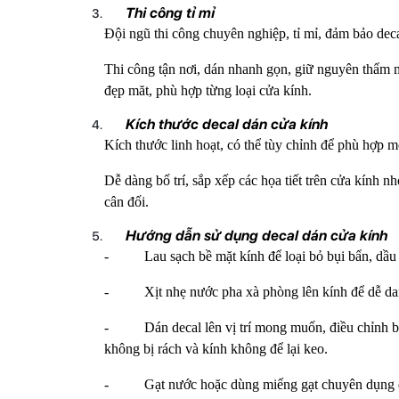
Thi công tỉ mỉ
Đội ngũ thi công chuyên nghiệp, tỉ mỉ, đảm bảo de
Thi công tận nơi, dán nhanh gọn, giữ nguyên thẩm mỹ
đẹp măt, phù hợp từng loại cửa kính.
Kích thước decal dán cửa kính
Kích thước linh hoạt, có thể tùy chỉnh để phù hợp m
Dễ dàng bố trí, sắp xếp các họa tiết trên cửa kính
cân đối.
Hướng dẫn sử dụng decal dán cửa kính
- Lau sạch bề mặt kính để loại bỏ bụi bẩn, dầu 
- Xịt nhẹ nước pha xà phòng lên kính để dễ danh
- Dán decal lên vị trí mong muốn, điều chỉnh bổ c
không bị rách và kính không để lại keo.
- Gạt nước hoặc dùng miếng gạt chuyên dụng để l