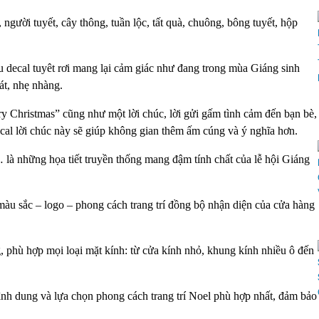
gười tuyết, cây thông, tuần lộc, tất quà, chuông, bông tuyết, hộp
 decal tuyêt rơi mang lại cảm giác như đang trong mùa Giáng sinh
oát, nhẹ nhàng.
hristmas” cũng như một lời chúc, lời gửi gấm tình cảm đến bạn bè,
al lời chúc này sẽ giúp không gian thêm ấm cúng và ý nghĩa hơn.
 những họa tiết truyền thống mang đậm tính chất của lễ hội Giáng
 màu sắc – logo – phong cách trang trí đồng bộ nhận diện của cửa hàng
, phù hợp mọi loại mặt kính: từ cửa kính nhỏ, khung kính nhiều ô đến
hình dung và lựa chọn phong cách trang trí Noel phù hợp nhất, đảm bảo