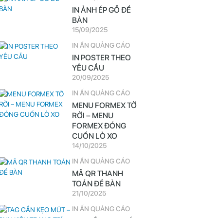
IN ẢNH ÉP GỖ ĐỂ
BÀN
15/09/2025
IN ẤN QUẢNG CÁO
IN POSTER THEO
YÊU CẦU
20/09/2025
IN ẤN QUẢNG CÁO
MENU FORMEX TỜ
RỜI – MENU
FORMEX ĐÓNG
CUỐN LÒ XO
14/10/2025
IN ẤN QUẢNG CÁO
MÃ QR THANH
TOÁN ĐỂ BÀN
21/10/2025
IN ẤN QUẢNG CÁO