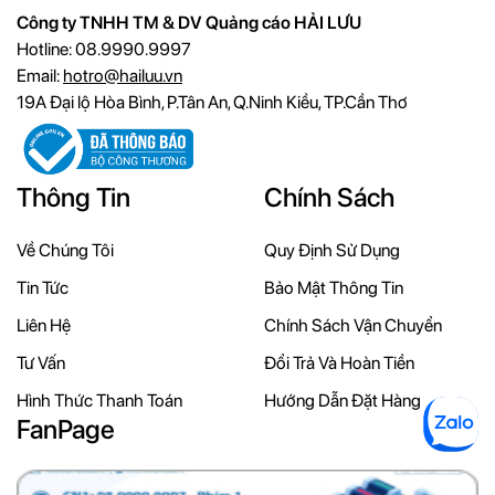
Công ty TNHH TM & DV Quảng cáo HẢI LƯU
Hotline: 08.9990.9997
Email:
hotro@hailuu.vn
19A Đại lộ Hòa Bình, P.Tân An, Q.Ninh Kiều, TP.Cần Thơ
Thông Tin
Chính Sách
Về Chúng Tôi
Quy Định Sử Dụng
Tin Tức
Bảo Mật Thông Tin
Liên Hệ
Chính Sách Vận Chuyển
Tư Vấn
Đổi Trả Và Hoàn Tiền
Hình Thức Thanh Toán
Hướng Dẫn Đặt Hàng
FanPage