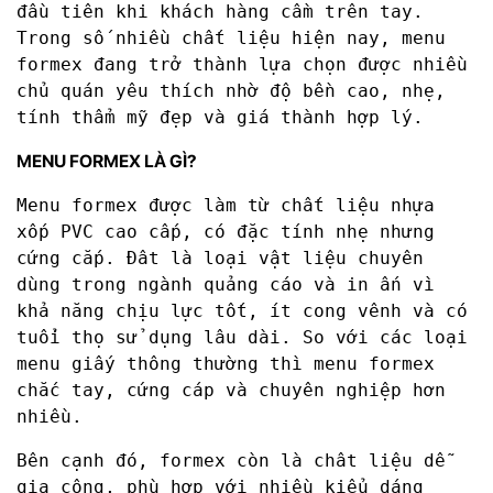
đầu tiên khi khách hàng cầm trên tay.
Trong số nhiều chất liệu hiện nay, menu
formex đang trở thành lựa chọn được nhiều
chủ quán yêu thích nhờ độ bền cao, nhẹ,
tính thẩm mỹ đẹp và giá thành hợp lý.
MENU FORMEX LÀ GÌ?
Menu formex được làm từ chất liệu nhựa
xốp PVC cao cấp, có đặc tính nhẹ nhưng
cứng cắp. Đât là loại vật liệu chuyên
dùng trong ngành quảng cáo và in ấn vì
khả năng chịu lực tốt, ít cong vênh và có
tuổi thọ sử dụng lâu dài. So với các loại
menu giấy thông thường thì menu formex
chắc tay, cứng cáp và chuyên nghiệp hơn
nhiều.
Bên cạnh đó, formex còn là chât liệu dễ
gia công, phù hợp với nhiều kiểu dáng