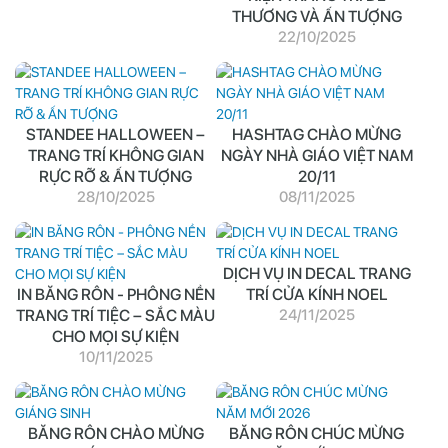
THƯƠNG VÀ ẤN TƯỢNG
22/10/2025
STANDEE HALLOWEEN –
HASHTAG CHÀO MỪNG
TRANG TRÍ KHÔNG GIAN
NGÀY NHÀ GIÁO VIỆT NAM
RỰC RỠ & ẤN TƯỢNG
20/11
28/10/2025
08/11/2025
DỊCH VỤ IN DECAL TRANG
IN BĂNG RÔN - PHÔNG NỀN
TRÍ CỬA KÍNH NOEL
TRANG TRÍ TIỆC – SẮC MÀU
24/11/2025
CHO MỌI SỰ KIỆN
10/11/2025
BĂNG RÔN CHÀO MỪNG
BĂNG RÔN CHÚC MỪNG