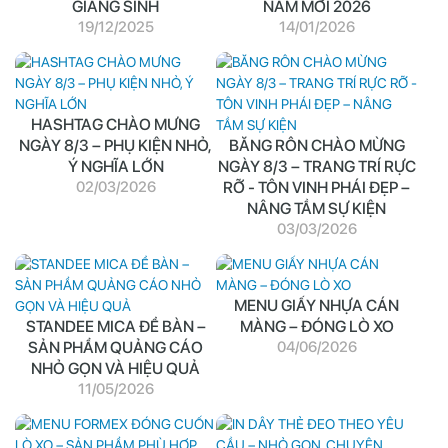
GIÁNG SINH
NĂM MỚI 2026
19/12/2025
14/01/2026
HASHTAG CHÀO MƯNG
NGÀY 8/3 – PHỤ KIỆN NHỎ,
BĂNG RÔN CHÀO MỪNG
Ý NGHĨA LỚN
NGÀY 8/3 – TRANG TRÍ RỰC
02/03/2026
RỠ - TÔN VINH PHÁI ĐẸP –
NÂNG TẦM SỰ KIỆN
03/03/2026
MENU GIẤY NHỰA CÁN
STANDEE MICA ĐỂ BÀN –
MÀNG – ĐÓNG LÒ XO
SẢN PHẨM QUẢNG CÁO
04/06/2026
NHỎ GỌN VÀ HIỆU QUẢ
11/05/2026