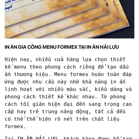
IN ẤN GIA CÔNG MENU FORMEX TẠI IN ẤN HẢI LƯU
Hiện nay, nhiều cửa hàng lựa chọn thiết
kế menu theo phong cách riêng để tạo dấu
ấn thương hiệu. Menu formex hoàn toàn đáp
ứng được nhu cầu này nhờ khả năng in ấn
linh hoạt với nhiều màu sắc, kiểu dáng và
phong cách thiết kế khác nhau. Từ phong
cách tối giản hiện đại đến sang trọng cao
cấp hay trẻ trung năng động, tất cả đều
có thể thể hiện rõ nét trên chât liệu
formex.
Tại IN ẤN HẢI LƯU, khách hàng được hỗ trợ