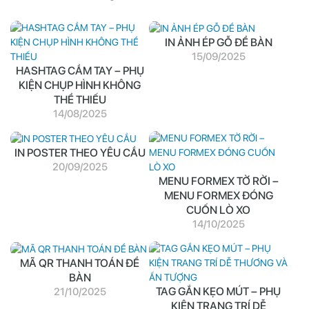
IN ẢNH ÉP GỖ ĐỂ BÀN
15/09/2025
HASHTAG CẦM TAY – PHỤ
KIỆN CHỤP HÌNH KHÔNG
THỂ THIẾU
14/08/2025
IN POSTER THEO YÊU CẦU
20/09/2025
MENU FORMEX TỜ RỜI –
MENU FORMEX ĐÓNG
CUỐN LÒ XO
14/10/2025
MÃ QR THANH TOÁN ĐỂ
BÀN
TAG GẮN KẸO MÚT – PHỤ
21/10/2025
KIỆN TRANG TRÍ DỄ