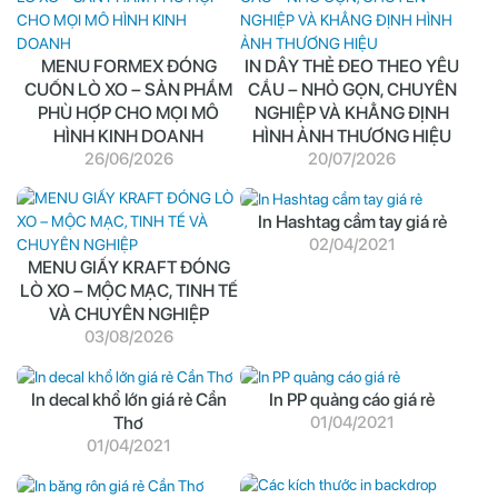
MENU FORMEX ĐÓNG
IN DÂY THẺ ĐEO THEO YÊU
CUỐN LÒ XO – SẢN PHẨM
CẦU – NHỎ GỌN, CHUYÊN
PHÙ HỢP CHO MỌI MÔ
NGHIỆP VÀ KHẲNG ĐỊNH
HÌNH KINH DOANH
HÌNH ẢNH THƯƠNG HIỆU
26/06/2026
20/07/2026
In Hashtag cầm tay giá rẻ
02/04/2021
MENU GIẤY KRAFT ĐÓNG
LÒ XO – MỘC MẠC, TINH TẾ
VÀ CHUYÊN NGHIỆP
03/08/2026
In decal khổ lớn giá rẻ Cần
In PP quảng cáo giá rẻ
Thơ
01/04/2021
01/04/2021