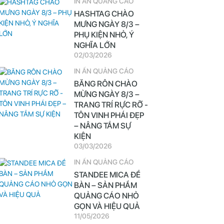
IN ẤN QUẢNG CÁO
HASHTAG CHÀO
MƯNG NGÀY 8/3 –
PHỤ KIỆN NHỎ, Ý
NGHĨA LỚN
02/03/2026
IN ẤN QUẢNG CÁO
BĂNG RÔN CHÀO
MỪNG NGÀY 8/3 –
TRANG TRÍ RỰC RỠ -
TÔN VINH PHÁI ĐẸP
– NÂNG TẦM SỰ
KIỆN
03/03/2026
IN ẤN QUẢNG CÁO
STANDEE MICA ĐỂ
BÀN – SẢN PHẨM
QUẢNG CÁO NHỎ
GỌN VÀ HIỆU QUẢ
11/05/2026