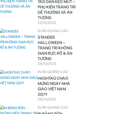
TAG GẮN KẸO MÚT –
PHỤ KIỆN TRANG TRÍ
DỄ THƯƠNG VÀ ẤN
TƯỢNG
22/10/2025
IN ẤN QUẢNG CÁO
STANDEE
HALLOWEEN –
TRANG TRÍ KHÔNG
GIAN RỰC RỠ & ẤN
TƯỢNG
28/10/2025
IN ẤN QUẢNG CÁO
HASHTAG CHÀO
MỪNG NGÀY NHÀ
GIÁO VIỆT NAM
20/11
08/11/2025
IN ẤN QUẢNG CÁO
IN BĂNG RÔN -