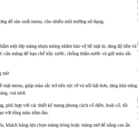
ương để sản xuất menu, cho nhiều môi trường sử dụng.
 phẩm một lớp màng nhựa mỏng nhằm bảo vệ bề mặt in, tăng độ bền và
ợc cán màng để hạn chế trầy xước, chống thấm nước và giữ màu sắc
g mờ
ặt menu, giúp màu sắc trở nên rực rỡ và nổi bật hơn, tăng khả năng
áng, vui tươi.
phù hợp với các thiết kê mang phong cách cổ điển, hoài cổ, tối
ạn với tông màu trầm ấm.
iệu, khách hàng lựa chọn màng bóng hoặc màng mờ để nâng cao ấn