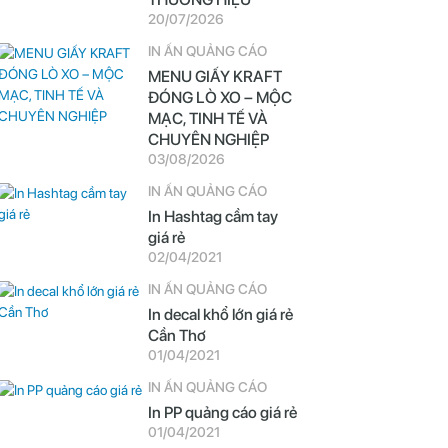
20/07/2026
IN ẤN QUẢNG CÁO
MENU GIẤY KRAFT
ĐÓNG LÒ XO – MỘC
MẠC, TINH TẾ VÀ
CHUYÊN NGHIỆP
03/08/2026
IN ẤN QUẢNG CÁO
In Hashtag cầm tay
giá rẻ
02/04/2021
IN ẤN QUẢNG CÁO
In decal khổ lớn giá rẻ
Cần Thơ
01/04/2021
IN ẤN QUẢNG CÁO
In PP quảng cáo giá rẻ
01/04/2021