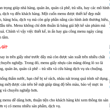
 trọng giúp nhà hàng, quán ăn, quán cà phê, trà sữa, hay các mô hình
, dịch vụ đến khách hàng. Một cuốn menu được thiết kế đẹp mắt
, hàng hóa, dịch vụ mà còn góp phần nâng cáo hình ảnh thương hiêu,
 đầu tiên. Menu không chỉ đơn thuần là bảng giá liệt kê sản phảm mà
ả. Chính vì vậy việc thiết kế, in ấn hay gia công menu ngày càng
n tâm.
 GÌ?
ay in trên giấy như trước đây mà còn được sản xuất trên nhiều chât
 chuyên nghiệp. Trong đó, menu giấy nhựa cán màng đóng lò xo là
, quán ăn, quán cà phê – trà sữa và cửa hàng dịch vụ ưa chuộng.
hống thấm nước, hạn chế bị xé rách, nhàu nát trong quá trình sử dụng.
g mờ) được cán trên bề mặt giúp tăng độ bền màu, bảo vệ mực in
ng và chuyên nghiệp hơn.
ng menu dễ dàng hơn, thuận tiện cho khách hàng khi xem thông tin sản
ơn vị có menu nhiều sản phẩm, dịch vụ.